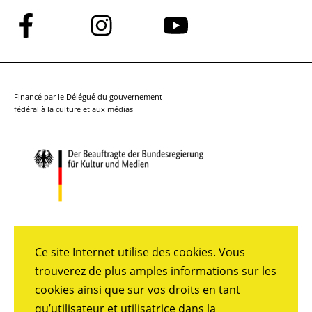
Suivez-
Suivez-
Suivez-
nous
nous
nous
sur
sur
sur
Facebook
Instagram
YouTube
Financé par le Délégué du gouvernement
fédéral à la culture et aux médias
Ce site Internet utilise des cookies. Vous
trouverez de plus amples informations sur les
cookies ainsi que sur vos droits en tant
qu’utilisateur et utilisatrice dans la