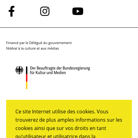
Suivez-
Suivez-
Suivez-
nous
nous
nous
sur
sur
sur
Facebook
Instagram
YouTube
Financé par le Délégué du gouvernement
fédéral à la culture et aux médias
Ce site Internet utilise des cookies. Vous
trouverez de plus amples informations sur les
cookies ainsi que sur vos droits en tant
qu’utilisateur et utilisatrice dans la