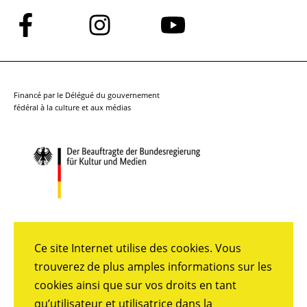
Suivez-
Suivez-
Suivez-
nous
nous
nous
sur
sur
sur
Facebook
Instagram
YouTube
Financé par le Délégué du gouvernement
fédéral à la culture et aux médias
Ce site Internet utilise des cookies. Vous
trouverez de plus amples informations sur les
cookies ainsi que sur vos droits en tant
qu’utilisateur et utilisatrice dans la