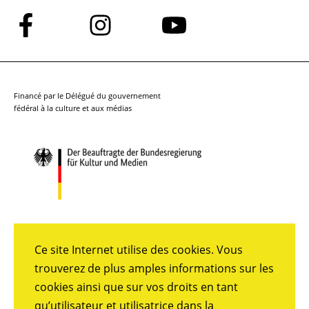
Suivez-
Suivez-
Suivez-
nous
nous
nous
sur
sur
sur
Facebook
Instagram
YouTube
Financé par le Délégué du gouvernement
fédéral à la culture et aux médias
Ce site Internet utilise des cookies. Vous
trouverez de plus amples informations sur les
cookies ainsi que sur vos droits en tant
qu’utilisateur et utilisatrice dans la