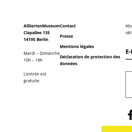
AlliiertenMuseum
Contact
Abo
Clayallee 135
obl
Presse
14195 Berlin
Mentions légales
E-
Mardi – Dimanche
Déclaration de protection des
10h – 18h
données
L’entrée est
gratuite.
Sui
no
sur