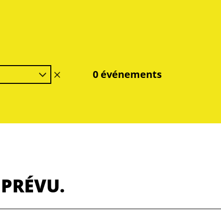
0 événements
effacer
le
filtre
 PRÉVU.