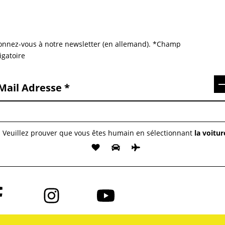
nnez-vous à notre newsletter (en allemand). *Champ
igatoire
S
Mail Adresse
Veuillez prouver que vous êtes humain en sélectionnant
la voitur
vez-
Suivez-
Suivez-
us
nous
nous
sur
sur