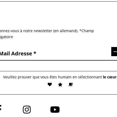
nnez-vous à notre newsletter (en allemand). *Champ
igatoire
S
Mail Adresse
Veuillez prouver que vous êtes humain en sélectionnant
le cœur
vez-
Suivez-
Suivez-
us
nous
nous