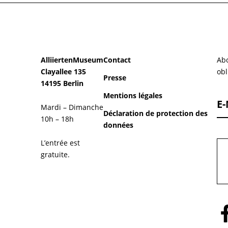
AlliiertenMuseum
Contact
Abo
Clayallee 135
obl
Presse
14195 Berlin
Mentions légales
E-
Mardi – Dimanche
Déclaration de protection des
10h – 18h
données
L’entrée est
gratuite.
Sui
no