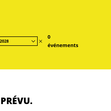
0
2028
effacer
événements
le
filtre
 PRÉVU.