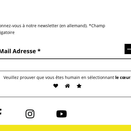
nnez-vous à notre newsletter (en allemand). *Champ
igatoire
S
Mail Adresse
Veuillez prouver que vous êtes humain en sélectionnant
le cœur
vez-
Suivez-
Suivez-
us
nous
nous
sur
sur