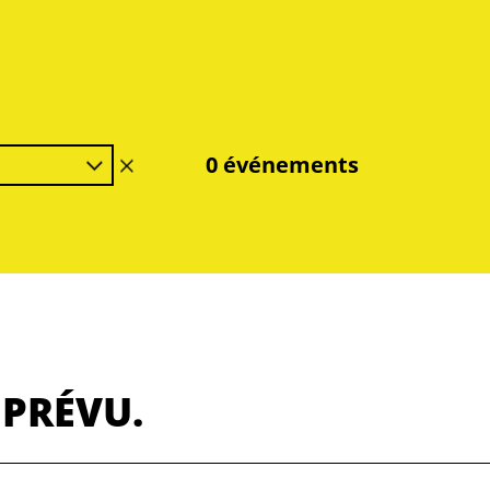
0 événements
effacer
le
filtre
 PRÉVU.