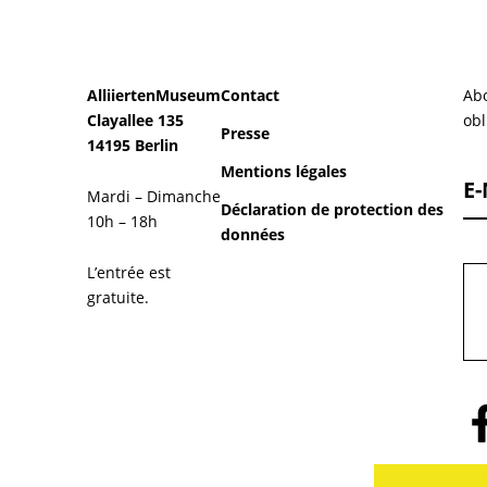
AlliiertenMuseum
Contact
Abo
Clayallee 135
obl
Presse
14195 Berlin
Mentions légales
E-
Mardi – Dimanche
Déclaration de protection des
10h – 18h
données
L’entrée est
gratuite.
Sui
no
sur