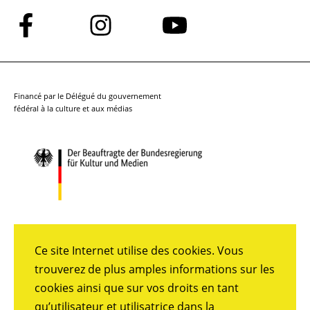
Suivez-
Suivez-
Suivez-
nous
nous
nous
sur
sur
sur
Facebook
Instagram
YouTube
Financé par le Délégué du gouvernement
fédéral à la culture et aux médias
Ce site Internet utilise des cookies. Vous
trouverez de plus amples informations sur les
cookies ainsi que sur vos droits en tant
qu’utilisateur et utilisatrice dans la