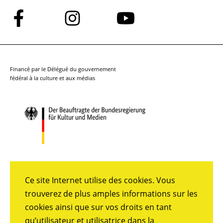
Suivez-
Suivez-
Suivez-
nous
nous
nous
sur
sur
sur
Facebook
Instagram
YouTube
Financé par le Délégué du gouvernement
fédéral à la culture et aux médias
Ce site Internet utilise des cookies. Vous
trouverez de plus amples informations sur les
cookies ainsi que sur vos droits en tant
qu’utilisateur et utilisatrice dans la