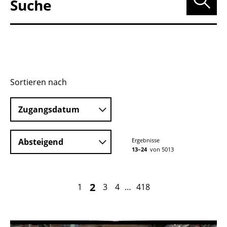
Suche nach:
Sortieren nach
Zugangsdatum
Absteigend
Ergebnisse
13–24
von 5013
2
1
3
4
…
418