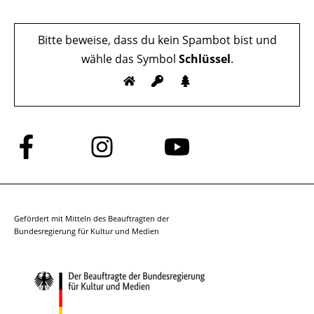
Bitte beweise, dass du kein Spambot bist und
wähle das Symbol
Schlüssel
.
Folge
Folge
Folge
uns
uns
uns
auf
auf
auf
Facebook
Instagram
YouTube
Gefördert mit Mitteln des Beauftragten der
Bundesregierung für Kultur und Medien