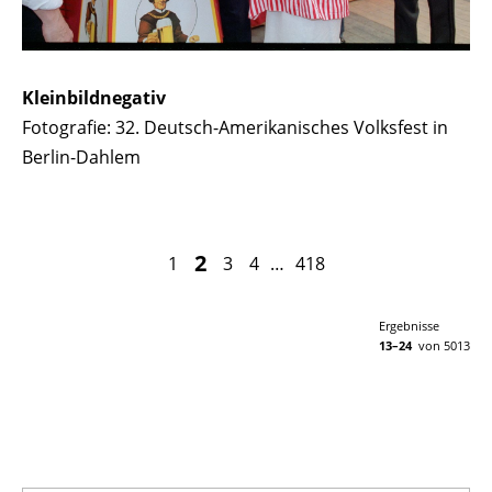
Kleinbildnegativ
Fotografie: 32. Deutsch-Amerikanisches Volksfest in
Berlin-Dahlem
2
1
3
4
…
418
Ergebnisse
13–24
von 5013