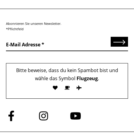
Abonnieren Sie unseren Newsletter.
*Pflichtfeld
Senden
E-Mail Adresse
Bitte beweise, dass du kein Spambot bist und
wähle das Symbol
Flugzeug
.
Folge
Folge
Folge
uns
uns
uns
auf
auf
auf