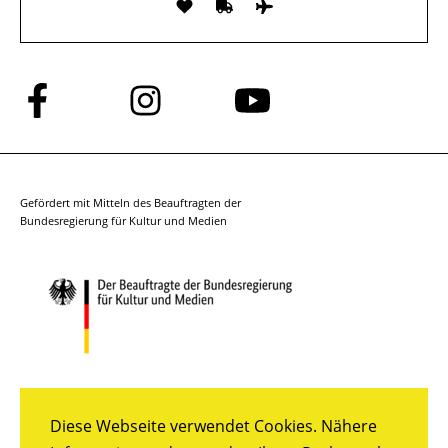
Folge
Folge
Folge
uns
uns
uns
auf
auf
auf
Facebook
Instagram
YouTube
Gefördert mit Mitteln des Beauftragten der
Bundesregierung für Kultur und Medien
Diese Webseite verwendet Cookies. Nähere