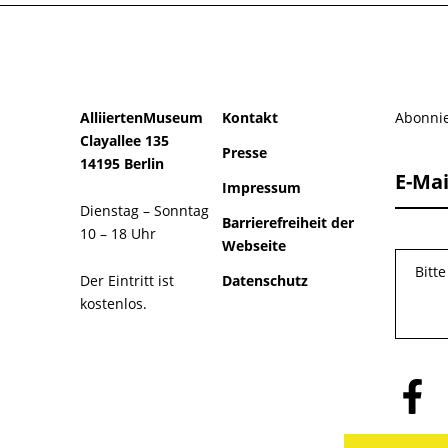
AlliiertenMuseum
Kontakt
Abonnie
Clayallee 135
Presse
14195 Berlin
E-Mai
Impressum
Dienstag – Sonntag
Barrierefreiheit der
10 – 18 Uhr
Webseite
Bitt
Der Eintritt ist
Datenschutz
kostenlos.
Folge
uns
auf