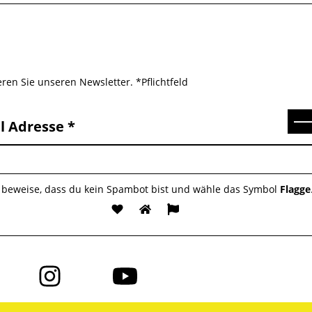
ren Sie unseren Newsletter. *Pflichtfeld
Se
l Adresse
e beweise, dass du kein Spambot bist und wähle das Symbol
Flagge
Folge
Folge
uns
uns
auf
auf