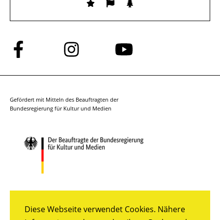
Folge
Folge
Folge
uns
uns
uns
auf
auf
auf
Facebook
Instagram
YouTube
Gefördert mit Mitteln des Beauftragten der
Bundesregierung für Kultur und Medien
Diese Webseite verwendet Cookies. Nähere