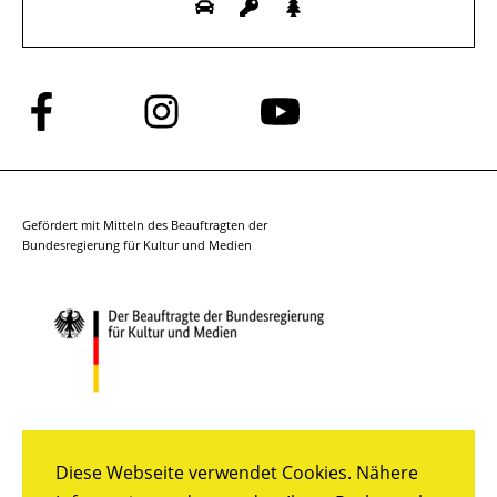
Folge
Folge
Folge
uns
uns
uns
auf
auf
auf
Facebook
Instagram
YouTube
Gefördert mit Mitteln des Beauftragten der
Bundesregierung für Kultur und Medien
Diese Webseite verwendet Cookies. Nähere