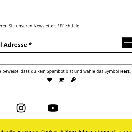
ren Sie unseren Newsletter. *Pflichtfeld
Se
l Adresse
te beweise, dass du kein Spambot bist und wähle das Symbol
Herz
.
Folge
Folge
uns
uns
auf
auf
ok
Instagram
YouTube
bseite verwendet Cookies. Nähere Informationen dazu und 