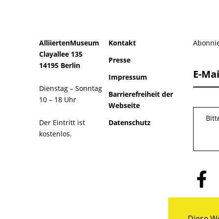
AlliiertenMuseum
Kontakt
Abonnie
Clayallee 135
Presse
14195 Berlin
E-Mai
Impressum
Dienstag – Sonntag
Barrierefreiheit der
10 – 18 Uhr
Webseite
Bit
Der Eintritt ist
Datenschutz
kostenlos.
Folge
uns
auf
Facebo
Diese We