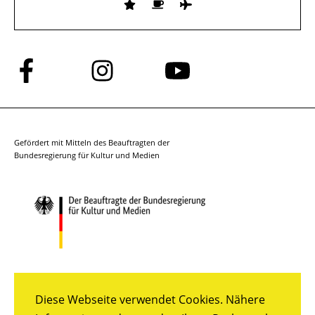
Folge
Folge
Folge
uns
uns
uns
auf
auf
auf
Facebook
Instagram
YouTube
Gefördert mit Mitteln des Beauftragten der
Bundesregierung für Kultur und Medien
Diese Webseite verwendet Cookies. Nähere