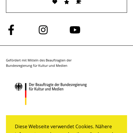
Folge
Folge
Folge
uns
uns
uns
auf
auf
auf
Facebook
Instagram
YouTube
Gefördert mit Mitteln des Beauftragten der
Bundesregierung für Kultur und Medien
Diese Webseite verwendet Cookies. Nähere