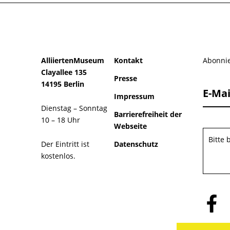
AlliiertenMuseum
Kontakt
Abonnie
Clayallee 135
Presse
14195 Berlin
E-Mai
Impressum
Dienstag – Sonntag
Barrierefreiheit der
10 – 18 Uhr
Webseite
Bitte
Der Eintritt ist
Datenschutz
kostenlos.
Folge
uns
auf