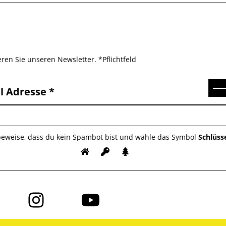
ren Sie unseren Newsletter. *Pflichtfeld
Se
l Adresse
 beweise, dass du kein Spambot bist und wähle das Symbol
Schlüss
Folge
Folge
uns
uns
auf
auf