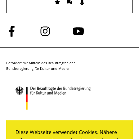
Folge
Folge
Folge
uns
uns
uns
auf
auf
auf
Facebook
Instagram
YouTube
Gefördert mit Mitteln des Beauftragten der
Bundesregierung für Kultur und Medien
Diese Webseite verwendet Cookies. Nähere