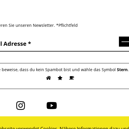
ren Sie unseren Newsletter. *Pflichtfeld
Se
l Adresse
e beweise, dass du kein Spambot bist und wähle das Symbol
Stern
.
Folge
Folge
uns
uns
auf
auf
ok
Instagram
YouTube
bseite verwendet Cookies. Nähere Informationen dazu und 