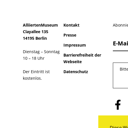
AlliiertenMuseum
Kontakt
Abonnie
Clayallee 135
Presse
14195 Berlin
E-Mai
Impressum
Dienstag – Sonntag
Barrierefreiheit der
10 – 18 Uhr
Webseite
Bitt
Der Eintritt ist
Datenschutz
kostenlos.
Folge
uns
auf
Facebo
Diese We