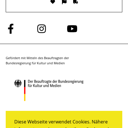
Folge
Folge
Folge
uns
uns
uns
auf
auf
auf
Facebook
Instagram
YouTube
Gefördert mit Mitteln des Beauftragten der
Bundesregierung für Kultur und Medien
Diese Webseite verwendet Cookies. Nähere