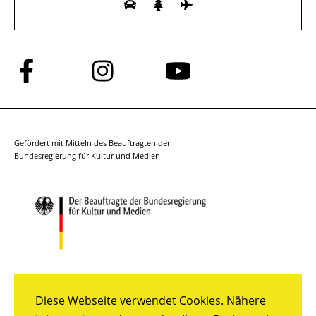
Folge
Folge
Folge
uns
uns
uns
auf
auf
auf
Facebook
Instagram
YouTube
Gefördert mit Mitteln des Beauftragten der
Bundesregierung für Kultur und Medien
Diese Webseite verwendet Cookies. Nähere