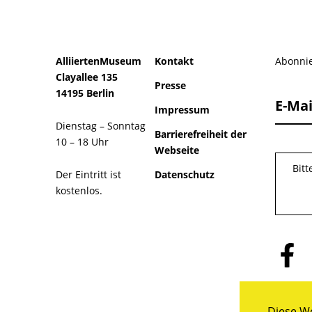
AlliiertenMuseum
Kontakt
Abonnie
Clayallee 135
Presse
14195 Berlin
E-Mai
Impressum
Dienstag – Sonntag
Barrierefreiheit der
10 – 18 Uhr
Webseite
Bit
Der Eintritt ist
Datenschutz
kostenlos.
Folge
uns
auf
Facebo
Diese We