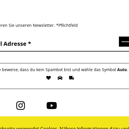
ren Sie unseren Newsletter. *Pflichtfeld
Se
l Adresse
te beweise, dass du kein Spambot bist und wähle das Symbol
Auto
.
Folge
Folge
uns
uns
auf
auf
ok
Instagram
YouTube
bseite verwendet Cookies. Nähere Informationen dazu und 