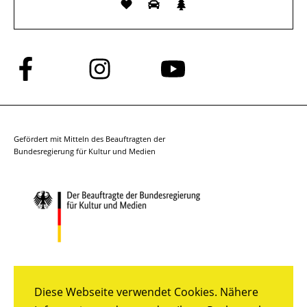
Folge
Folge
Folge
uns
uns
uns
auf
auf
auf
Facebook
Instagram
YouTube
Gefördert mit Mitteln des Beauftragten der
Bundesregierung für Kultur und Medien
Diese Webseite verwendet Cookies. Nähere