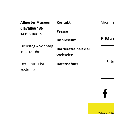
AlliiertenMuseum
Kontakt
Abonnie
Clayallee 135
Presse
14195 Berlin
E-Mai
Impressum
Dienstag – Sonntag
Barrierefreiheit der
10 – 18 Uhr
Webseite
Bitt
Der Eintritt ist
Datenschutz
kostenlos.
Folge
uns
auf
Facebo
Diese We