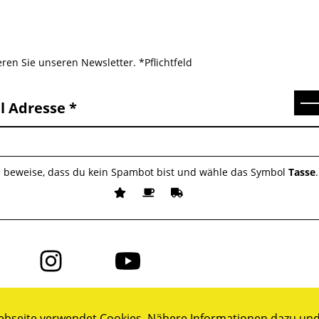
ren Sie unseren Newsletter. *Pflichtfeld
Se
l Adresse
e beweise, dass du kein Spambot bist und wähle das Symbol
Tasse
.
Folge
Folge
uns
uns
auf
auf
ok
Instagram
YouTube
bseite verwendet Cookies. Nähere Informationen dazu und 