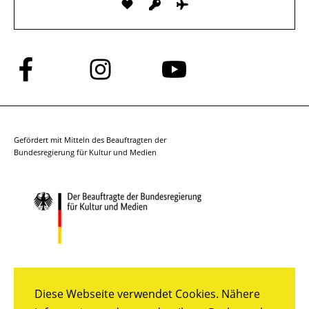
Folge
Folge
Folge
uns
uns
uns
auf
auf
auf
Facebook
Instagram
YouTube
Gefördert mit Mitteln des Beauftragten der
Bundesregierung für Kultur und Medien
Diese Webseite verwendet Cookies. Nähere