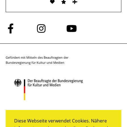
Folge
Folge
Folge
uns
uns
uns
auf
auf
auf
Facebook
Instagram
YouTube
Gefördert mit Mitteln des Beauftragten der
Bundesregierung für Kultur und Medien
Diese Webseite verwendet Cookies. Nähere