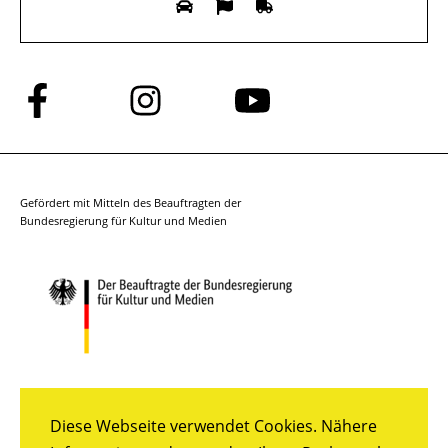
Folge
Folge
Folge
uns
uns
uns
auf
auf
auf
Facebook
Instagram
YouTube
Gefördert mit Mitteln des Beauftragten der
Bundesregierung für Kultur und Medien
Diese Webseite verwendet Cookies. Nähere