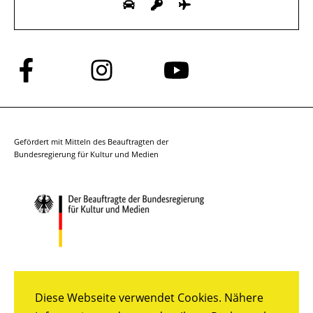
Folge
Folge
Folge
uns
uns
uns
auf
auf
auf
Facebook
Instagram
YouTube
Gefördert mit Mitteln des Beauftragten der
Bundesregierung für Kultur und Medien
Diese Webseite verwendet Cookies. Nähere