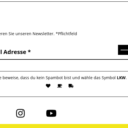
ren Sie unseren Newsletter. *Pflichtfeld
Se
l Adresse
te beweise, dass du kein Spambot bist und wähle das Symbol
LKW
.
Folge
Folge
uns
uns
auf
auf