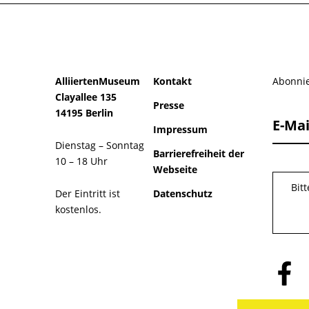
AlliiertenMuseum
Kontakt
Abonnie
Clayallee 135
Presse
14195 Berlin
E-Mai
Impressum
Dienstag – Sonntag
Barrierefreiheit der
10 – 18 Uhr
Webseite
Bit
Der Eintritt ist
Datenschutz
kostenlos.
Folge
uns
auf