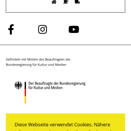
Folge
Folge
Folge
uns
uns
uns
auf
auf
auf
Facebook
Instagram
YouTube
Gefördert mit Mitteln des Beauftragten der
Bundesregierung für Kultur und Medien
Diese Webseite verwendet Cookies. Nähere