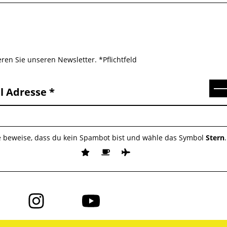
ren Sie unseren Newsletter. *Pflichtfeld
Se
l Adresse
e beweise, dass du kein Spambot bist und wähle das Symbol
Stern
.
Folge
Folge
uns
uns
auf
auf