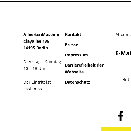
AlliiertenMuseum
Kontakt
Abonnie
Clayallee 135
Presse
14195 Berlin
E-Mai
Impressum
Dienstag – Sonntag
Barrierefreiheit der
10 – 18 Uhr
Webseite
Bitt
Der Eintritt ist
Datenschutz
kostenlos.
Folge
uns
auf