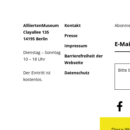
AlliiertenMuseum
Kontakt
Abonnie
Clayallee 135
Presse
14195 Berlin
E-Mai
Impressum
Dienstag – Sonntag
Barrierefreiheit der
10 – 18 Uhr
Webseite
Bitte
Der Eintritt ist
Datenschutz
kostenlos.
Folge
uns
auf
Facebo
Diese We