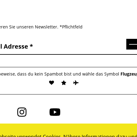
ren Sie unseren Newsletter. *Pflichtfeld
Se
l Adresse
 beweise, dass du kein Spambot bist und wähle das Symbol
Flugzeu
Folge
Folge
uns
uns
auf
auf
ok
Instagram
YouTube
bseite verwendet Cookies. Nähere Informationen dazu und 