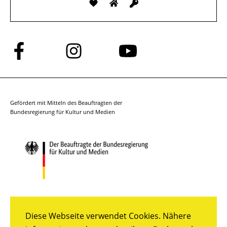
Folge
Folge
Folge
uns
uns
uns
auf
auf
auf
Facebook
Instagram
YouTube
Gefördert mit Mitteln des Beauftragten der
Bundesregierung für Kultur und Medien
Diese Webseite verwendet Cookies. Nähere