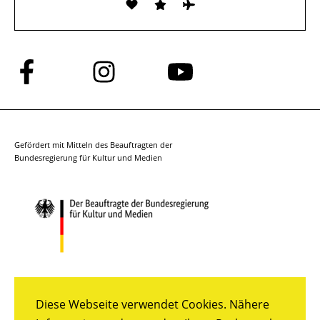
Folge
Folge
Folge
uns
uns
uns
auf
auf
auf
Facebook
Instagram
YouTube
Gefördert mit Mitteln des Beauftragten der
Bundesregierung für Kultur und Medien
Diese Webseite verwendet Cookies. Nähere