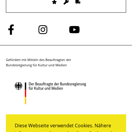
Folge
Folge
Folge
uns
uns
uns
auf
auf
auf
Facebook
Instagram
YouTube
Gefördert mit Mitteln des Beauftragten der
Bundesregierung für Kultur und Medien
Diese Webseite verwendet Cookies. Nähere