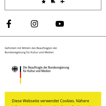
Folge
Folge
Folge
uns
uns
uns
auf
auf
auf
Facebook
Instagram
YouTube
Gefördert mit Mitteln des Beauftragten der
Bundesregierung für Kultur und Medien
Diese Webseite verwendet Cookies. Nähere