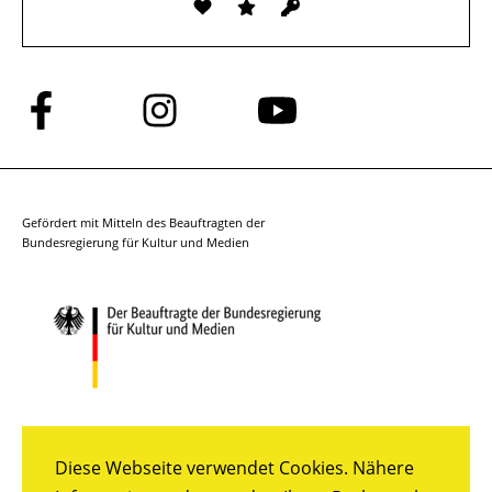
Folge
Folge
Folge
uns
uns
uns
auf
auf
auf
Facebook
Instagram
YouTube
Gefördert mit Mitteln des Beauftragten der
Bundesregierung für Kultur und Medien
Diese Webseite verwendet Cookies. Nähere