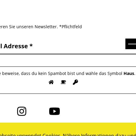
ren Sie unseren Newsletter. *Pflichtfeld
Se
l Adresse
te beweise, dass du kein Spambot bist und wähle das Symbol
Haus
.
Folge
Folge
uns
uns
auf
auf
ok
Instagram
YouTube
bseite verwendet Cookies. Nähere Informationen dazu und 