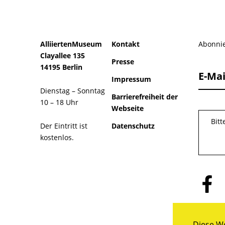
AlliiertenMuseum
Kontakt
Abonnie
Clayallee 135
Presse
14195 Berlin
E-Mai
Impressum
Dienstag – Sonntag
Barrierefreiheit der
10 – 18 Uhr
Webseite
Bit
Der Eintritt ist
Datenschutz
kostenlos.
Folge
uns
auf
Facebo
Diese We