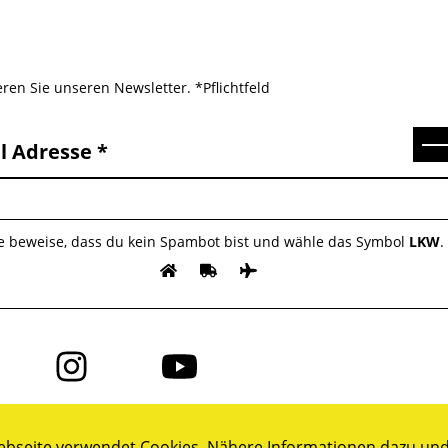
ren Sie unseren Newsletter. *Pflichtfeld
Se
l Adresse
te beweise, dass du kein Spambot bist und wähle das Symbol
LKW
.
Folge
Folge
uns
uns
auf
auf
ok
Instagram
YouTube
bseite verwendet Cookies. Nähere Informationen dazu und 