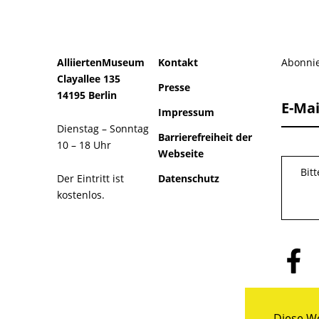
AlliiertenMuseum
Kontakt
Abonnie
Clayallee 135
Presse
14195 Berlin
E-Mai
Impressum
Dienstag – Sonntag
Barrierefreiheit der
10 – 18 Uhr
Webseite
Bit
Der Eintritt ist
Datenschutz
kostenlos.
Folge
uns
auf
Facebo
Diese We