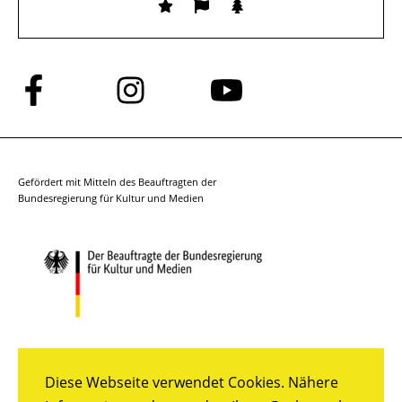
Folge
Folge
Folge
uns
uns
uns
auf
auf
auf
Facebook
Instagram
YouTube
Gefördert mit Mitteln des Beauftragten der
Bundesregierung für Kultur und Medien
Diese Webseite verwendet Cookies. Nähere