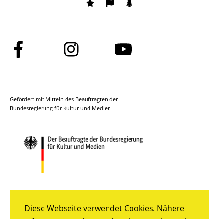
Folge
Folge
Folge
uns
uns
uns
auf
auf
auf
Facebook
Instagram
YouTube
Gefördert mit Mitteln des Beauftragten der
Bundesregierung für Kultur und Medien
Diese Webseite verwendet Cookies. Nähere