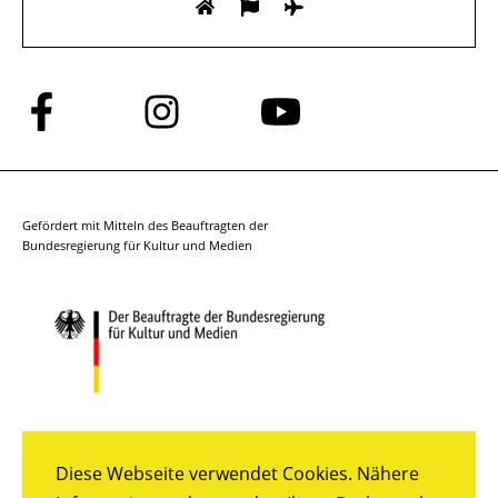
Folge
Folge
Folge
uns
uns
uns
auf
auf
auf
Facebook
Instagram
YouTube
Gefördert mit Mitteln des Beauftragten der
Bundesregierung für Kultur und Medien
Diese Webseite verwendet Cookies. Nähere