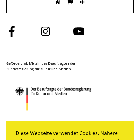
Folge
Folge
Folge
uns
uns
uns
auf
auf
auf
Facebook
Instagram
YouTube
Gefördert mit Mitteln des Beauftragten der
Bundesregierung für Kultur und Medien
Diese Webseite verwendet Cookies. Nähere