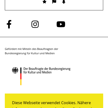
Folge
Folge
Folge
uns
uns
uns
auf
auf
auf
Facebook
Instagram
YouTube
Gefördert mit Mitteln des Beauftragten der
Bundesregierung für Kultur und Medien
Diese Webseite verwendet Cookies. Nähere