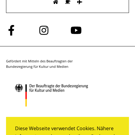
Folge
Folge
Folge
uns
uns
uns
auf
auf
auf
Facebook
Instagram
YouTube
Gefördert mit Mitteln des Beauftragten der
Bundesregierung für Kultur und Medien
Diese Webseite verwendet Cookies. Nähere