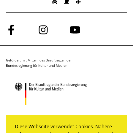
Folge
Folge
Folge
uns
uns
uns
auf
auf
auf
Facebook
Instagram
YouTube
Gefördert mit Mitteln des Beauftragten der
Bundesregierung für Kultur und Medien
Diese Webseite verwendet Cookies. Nähere