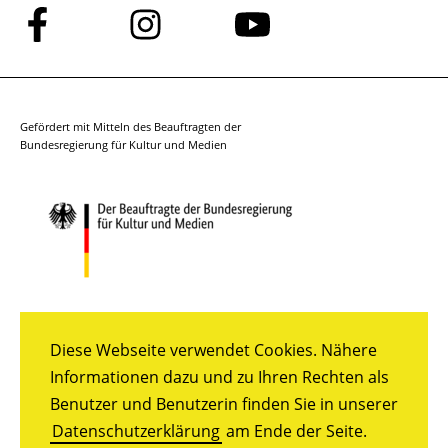
Folge
Folge
Folge
uns
uns
uns
auf
auf
auf
Facebook
Instagram
YouTube
Gefördert mit Mitteln des Beauftragten der
Bundesregierung für Kultur und Medien
Diese Webseite verwendet Cookies. Nähere
Informationen dazu und zu Ihren Rechten als
Benutzer und Benutzerin finden Sie in unserer
Datenschutzerklärung
am Ende der Seite.