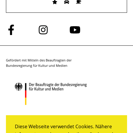
Folge
Folge
Folge
uns
uns
uns
auf
auf
auf
Facebook
Instagram
YouTube
Gefördert mit Mitteln des Beauftragten der
Bundesregierung für Kultur und Medien
Diese Webseite verwendet Cookies. Nähere